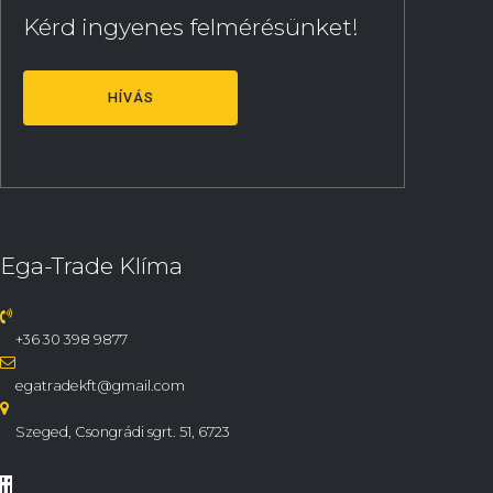
Kérd ingyenes felmérésünket!
HÍVÁS
Ega-Trade Klíma
+36 30 398 9877
egatradekft@gmail.com
Szeged, Csongrádi sgrt. 51, 6723