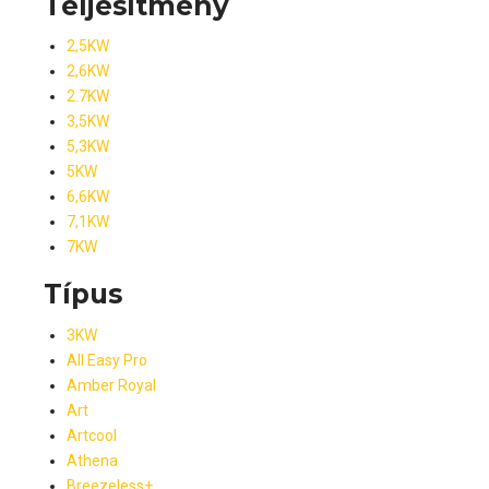
Teljesítmény
2,5KW
2,6KW
2.7KW
3,5KW
5,3KW
5KW
6,6KW
7,1KW
7KW
Típus
3KW
All Easy Pro
Amber Royal
Art
Artcool
Athena
Breezeless+