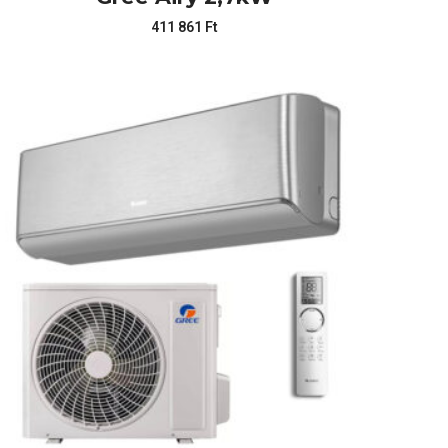
411 861
Ft