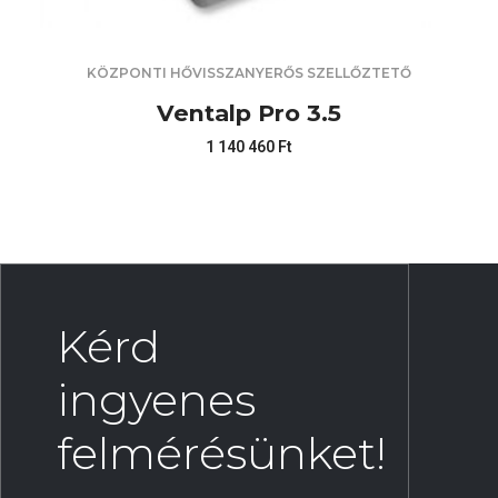
KÖZPONTI HŐVISSZANYERŐS SZELLŐZTETŐ
Ventalp Pro 3.5
1 140 460
Ft
Kérd
ingyenes
felmérésünket!