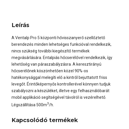
Leírás
A Ventalp Pro 5 központi hővisszanyerő szellőztető
berendezés minden lehetséges funkcióval rendelkezik,
nincs szükség további kiegészítő termékek
megvásárlására. Entalpiás hőcserélővel rendelkezik, így
lehetőség van páraszabályzásra. A keresztirányú
hőcserélőnek köszönhetően közel 90%-os
hatékonysággal melegíti elő a kintről bejuttatott friss
levegőt. Érintőképernyős kontrollerével könnyen tudjuk
szabályozni a készüléket, illetve egy felhasználóbarát
mobil applikáció segítségével távolról is vezérelhető.
3
Légszállítása 500m
/h.
Kapcsolódó termékek