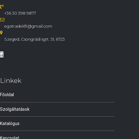
+36 30 398 9877
egatradekft@gmail.com
Szeged, Csongrádi sgrt. 51, 6723
Linkek
Főoldal
Szolgáltatások
Katalógus
Kapcsolat