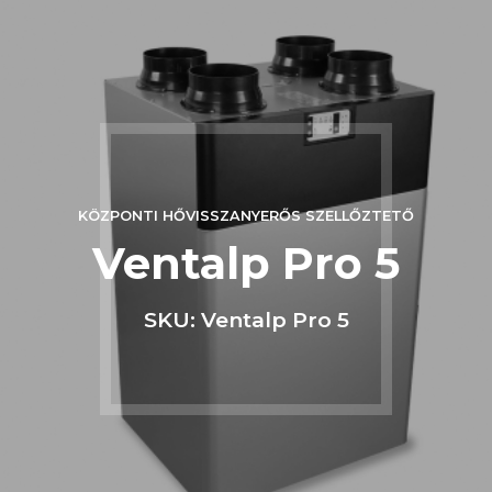
KÖZPONTI HŐVISSZANYERŐS SZELLŐZTETŐ
Ventalp Pro 5
SKU: Ventalp Pro 5