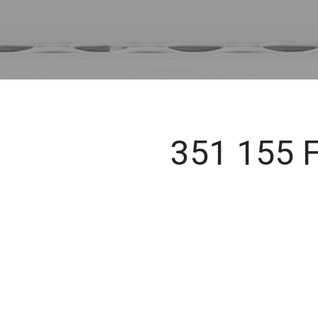
351 155
F