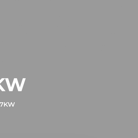
 KW
2,7KW