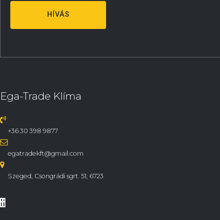
HÍVÁS
Ega-Trade Klíma
+36 30 398 9877
egatradekft@gmail.com
Szeged, Csongrádi sgrt. 51, 6723